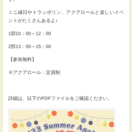
ミニ縁日やトランポリン、アクアロールと楽しいイベ
ントがたくさんあるよ♪
1
部
10
：
00
～
12
：
00
2
部
13
：
00
～
15
：
00
【参加無料】
※アクアロール：定員制
詳細は、以下の
PDF
ファイルをご確認ください。