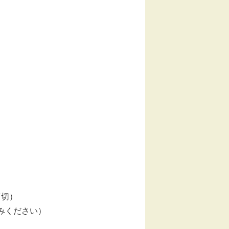
〆切）
みください）
）