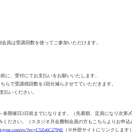
制会員は受講回数を使ってご参加いただけます。
始前に、受付にてお支払いをお願いいたします。
こちらで受講残回数を1回分減らさせてていただきます。
払いください。
00～各開催日2日前までになります。（先着順、定員になり次第
みください。（スタジオ月会費制会員の方もこちらよりお申込
lect-type.com/ev/?ev=C5Zs6C27PtE
（※外部サイトにリンクします