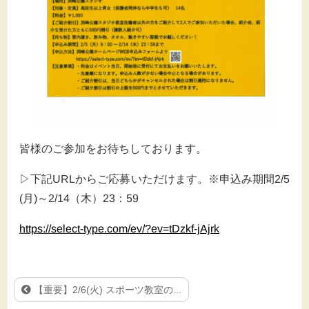
皆様のご参加をお待ちしております。
▷下記URLからご応募いただけます。※申込み期間2/5
(月)～2/14（木）23：59
https://select-type.com/ev/?ev=tDzkf-jAjrk
【重要】2/6(火) スポーツ教室の...