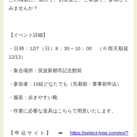
みませんか？
【イベント詳細】
・日時：
12/7
（日）
8
：
30
～
10
：
00
（※雨天順延
12/13）
・集合場所：筑波新都市記念館前
・参加者：
15
組どなたでも（先着順・要事前申込）
・服装：歩きやすい靴
・作業に必要な道具はこちらで用意いたします。
【申込サイト】
➡
https://select-type.com/ev/?