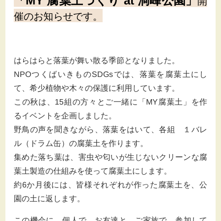
「MY 腐葉土づくり at 洞峰公園」
開
催のお知らせです。
はらはらと落葉が舞い散る季節となりました。
NPO
つくばいきもの
SDGs
では、落葉を腐葉土にし
て、希少植物や木々の保護に利用しています。
この秋は、
15
組の方々とご一緒に「
MY
腐葉土」を作
るイベントを企画しました。
野鳥の声を聞きながら、落葉をはいて、各組 １バレ
ル（ドラム缶）の腐葉土を作ります。
集めた落ち葉は、害虫や匂いが生じないクリーンな腐
葉土製造の仕組みを使って腐葉土にします。
約
6
か月後には、皆様それぞれが作った腐葉土を、公
園の土に返します。
この機会に、個人で、お友達と、ご家族で、参加して