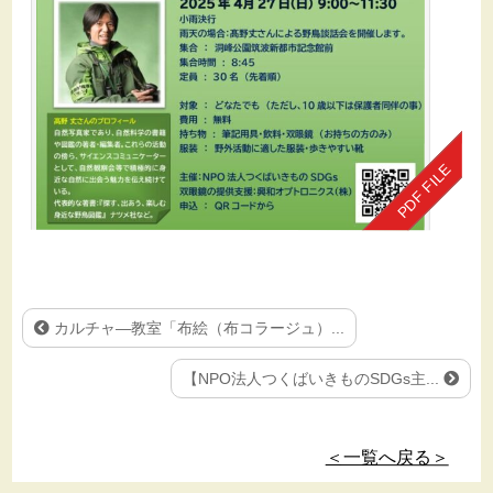
カルチャ―教室「布絵（布コラージュ）...
【NPO法人つくばいきものSDGs主...
＜一覧へ戻る＞