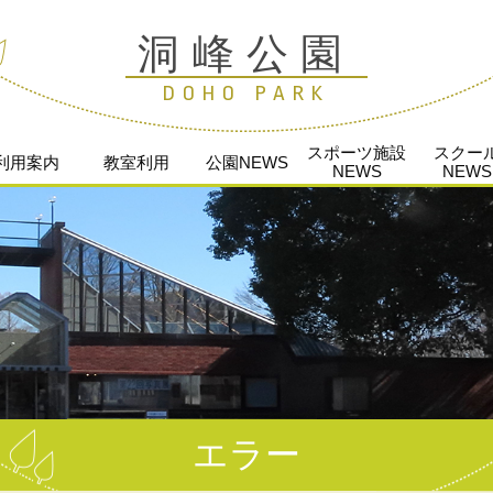
洞峰公園
DOHO PARK
スポーツ施設
スクー
利用案内
教室利用
公園NEWS
NEWS
NEWS
エラー